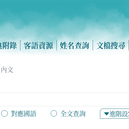
典附錄
客語資源
姓名查詢
文檔搜尋
內文
對應國語
全文查詢
進階設