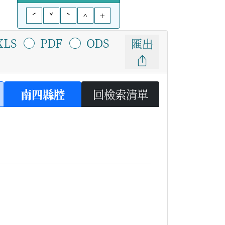
ˊ
ˇ
ˋ
^
+
XLS
PDF
ODS
匯出
南四縣腔
回檢索清單