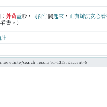
例：
外背
蓋
吵，
同
窗仔
關
起來
，
正
有
辦法
安心
看
心看書。）
內肚