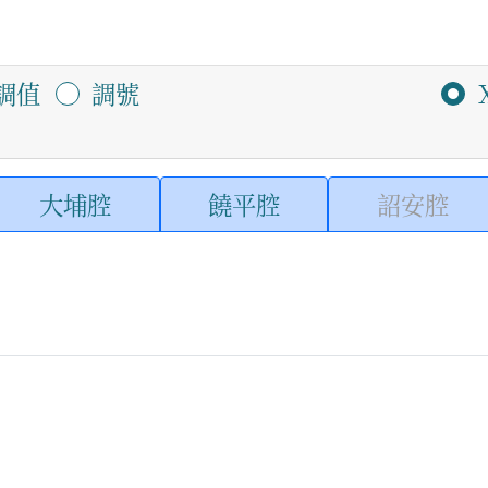
調值
調號
大埔腔
饒平腔
詔安腔