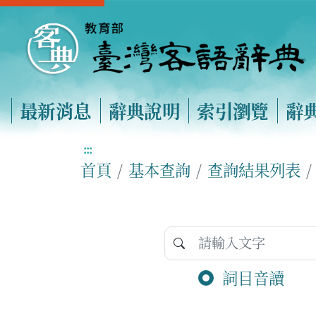
最新消息
辭典說明
索引瀏覽
辭
:::
首頁
基本查詢
查詢結果列表
詞目音讀