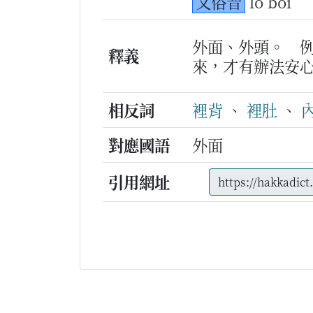
又俗音
lo boi
外面、外頭。
釋義
來，才有辦法安
相反詞
裡背
、
裡肚
、
對應國語
外面
引用網址