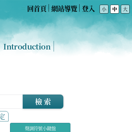
回首頁
網站導覽
登入
:::
小
中
大
Introduction
檢 索
定
聲調符號小鍵盤