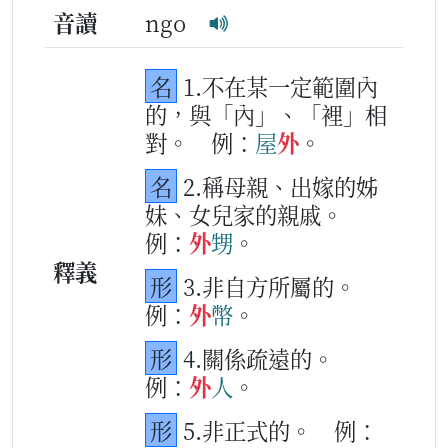
音讀
ngo
名
1.不在某一定範圍內
的，與「內」、「裡」相
對。
例：
屋
外
。
名
2.稱母親、出嫁的姊
妹、女兒家的親戚。
例：
外
甥
。
釋義
形
3.非自方所屬的。
例：
外
幣
。
形
4.關係疏遠的。
例：
外
人
。
形
5.非正式的。
例：