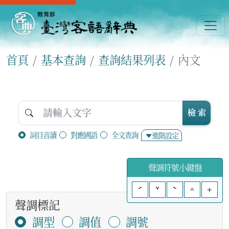
首頁
基本查詢
查詢結果列表
內文
檢 索
詞目音讀
對應國語
全文查詢
進階設定
聲調符號小鍵盤
ˊ
ˇ
ˋ
^
+
聲調標記
調型
調值
調號