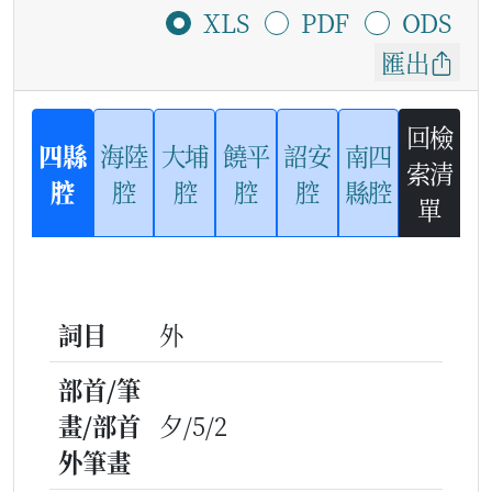
XLS
PDF
ODS
匯出
回檢
四縣
海陸
大埔
饒平
詔安
南四
索清
腔
腔
腔
腔
腔
縣腔
單
詞目
外
部首/筆
畫/部首
夕/5/2
外筆畫