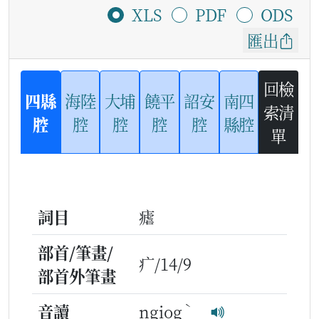
XLS
PDF
ODS
匯出
回檢
四縣
海陸
大埔
饒平
詔安
南四
索清
腔
腔
腔
腔
腔
縣腔
單
詞目
瘧
部首/筆畫/
疒/14/9
部首外筆畫
ˋ
音讀
ngiog