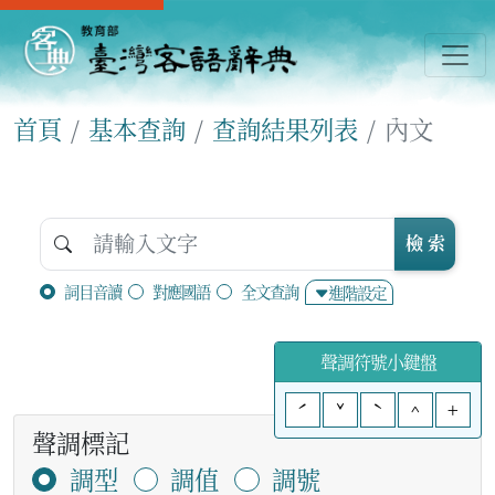
首頁
基本查詢
查詢結果列表
內文
檢 索
詞目音讀
對應國語
全文查詢
進階設定
聲調符號小鍵盤
ˊ
ˇ
ˋ
^
+
聲調標記
調型
調值
調號