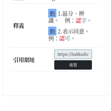
動
1.區分、辨
識。
例：
認
字
。
釋義
動
2.表示同意。
例：
認
可
。
引用網址
複製