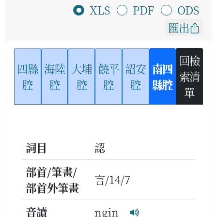
XLS
PDF
ODS
匯出
回檢
四縣
海陸
大埔
饒平
詔安
南四
索清
腔
腔
腔
腔
腔
縣腔
單
詞目
認
部首/筆畫/
言/14/7
部首外筆畫
音讀
ngin