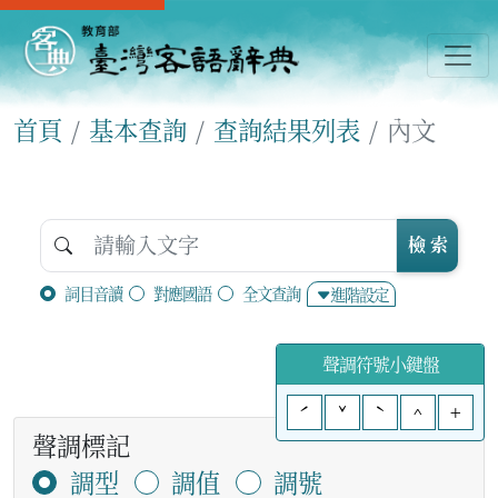
首頁
基本查詢
查詢結果列表
內文
檢 索
詞目音讀
對應國語
全文查詢
進階設定
聲調符號小鍵盤
ˊ
ˇ
ˋ
^
+
聲調標記
調型
調值
調號