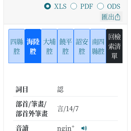
XLS
PDF
ODS
匯出
回檢
四縣
海陸
大埔
饒平
詔安
南四
索清
腔
腔
腔
腔
腔
縣腔
單
詞目
認
部首/筆畫/
言/14/7
部首外筆畫
+
音讀
ngin