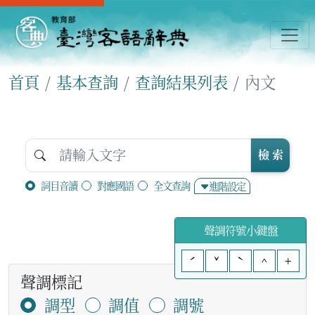
首頁
基本查詢
查詢結果列表
內文
檢 索
詞目音讀
對應國語
全文查詢
進階設定
聲調符號小鍵盤
ˊ
ˇ
ˋ
^
+
聲調標記
調型
調值
調號