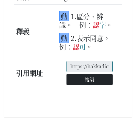
動
1.區分、辨
識。
例：
認
字
。
釋義
動
2.表示同意。
例：
認
可
。
引用網址
複製