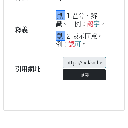
動
1.區分、辨
識。
例：
認
字
。
釋義
動
2.表示同意。
例：
認
可
。
引用網址
複製