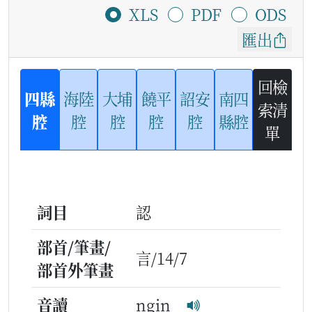
XLS
PDF
ODS
匯出
回檢
四縣
海陸
大埔
饒平
詔安
南四
索清
腔
腔
腔
腔
腔
縣腔
單
詞目
認
部首/筆畫/
言/14/7
部首外筆畫
音讀
ngin