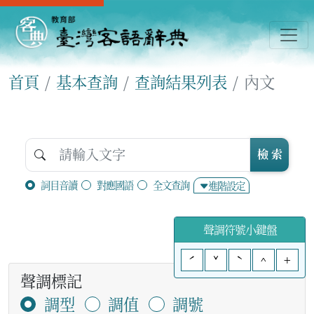
首頁
基本查詢
查詢結果列表
內文
檢 索
詞目音讀
對應國語
全文查詢
進階設定
聲調符號小鍵盤
ˊ
ˇ
ˋ
^
+
聲調標記
調型
調值
調號