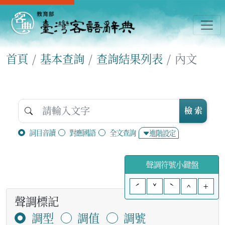
首頁
基本查詢
查詢結果列表
內文
檢 索
詞目音讀
對應國語
全文查詢
進階設定
聲調符號小鍵盤
ˊ
ˇ
ˋ
^
+
聲調標記
調型
調值
調號