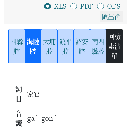
XLS
PDF
ODS
匯出
回檢
四縣
海陸
大埔
饒平
詔安
南四
索清
腔
腔
腔
腔
腔
縣腔
單
詞
家官
目
音
ˋ
ˋ
ga
gon
讀