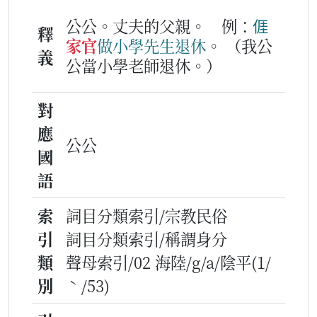
公公。丈夫的父親。
例：
𠊎
釋
家官
做
小學
先生
退休
。
（我公
義
公當小學老師退休。）
對
應
公公
國
語
索
詞目分類索引/宗教民俗
引
詞目分類索引/稱謂身分
類
聲母索引/02 海陸/g/a/陰平(1/
別
ˋ/53)