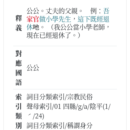
公公。丈夫的父親。
例：
吾
釋
家官
做
小學
先生
，
這下
既經
退
休
吔。
（我公公當小學老師，
義
現在已經退休了。）
對
應
公公
國
語
索
詞目分類索引/宗教民俗
引
聲母索引/01 四縣/g/a/陰平(1/
類
ˊ/24)
別
詞目分類索引/稱謂身分