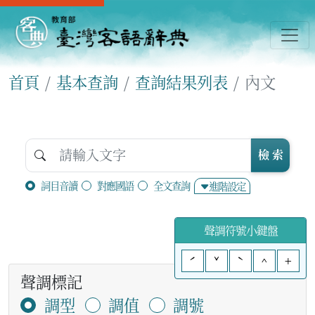
首頁
基本查詢
查詢結果列表
內文
檢 索
詞目音讀
對應國語
全文查詢
進階設定
聲調符號小鍵盤
ˊ
ˇ
ˋ
^
+
聲調標記
調型
調值
調號