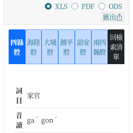
XLS
PDF
ODS
匯出
回檢
四縣
海陸
大埔
饒平
詔安
南四
索清
腔
腔
腔
腔
腔
縣腔
單
詞
家官
目
音
ˊ
ˊ
ga
gon
讀