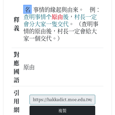
名
事情的緣起與由來。
例：
查
明
事情
个
原由
後
，
村長
一定
釋
會
分
大家
一
隻
交代
。
（查明事
義
情的原由後，村長一定會給大
家一個交代。）
對
應
原由
國
語
引
用
網
複製