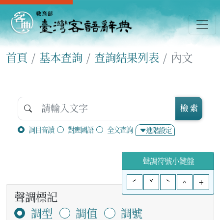
首頁
基本查詢
查詢結果列表
內文
檢 索
詞目音讀
對應國語
全文查詢
進階設定
聲調符號小鍵盤
ˊ
ˇ
ˋ
^
+
聲調標記
調型
調值
調號