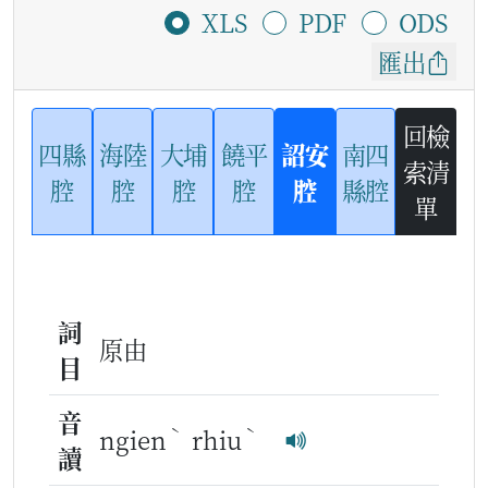
XLS
PDF
ODS
匯出
回檢
四縣
海陸
大埔
饒平
詔安
南四
索清
腔
腔
腔
腔
腔
縣腔
單
詞
原由
目
音
ˋ
ˋ
ngien
rhiu
讀