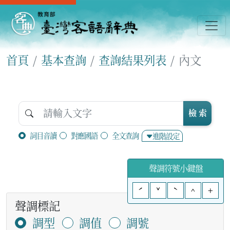
首頁
基本查詢
查詢結果列表
內文
檢 索
詞目音讀
對應國語
全文查詢
進階設定
聲調符號小鍵盤
ˊ
ˇ
ˋ
^
+
聲調標記
調型
調值
調號