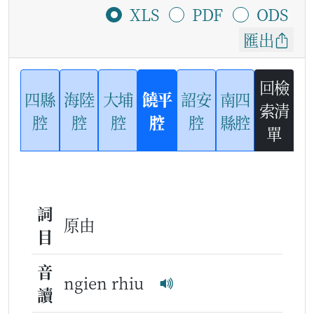
XLS
PDF
ODS
匯出
回檢
四縣
海陸
大埔
饒平
詔安
南四
索清
腔
腔
腔
腔
腔
縣腔
單
詞
原由
目
音
ngien rhiu
讀