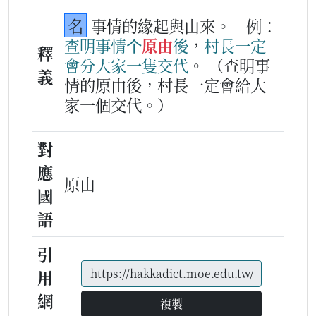
名
事情的緣起與由來。
例：
查
明
事情
个
原由
後
，
村長
一定
釋
會
分
大家
一
隻
交代
。
（查明事
義
情的原由後，村長一定會給大
家一個交代。）
對
應
原由
國
語
引
用
網
複製