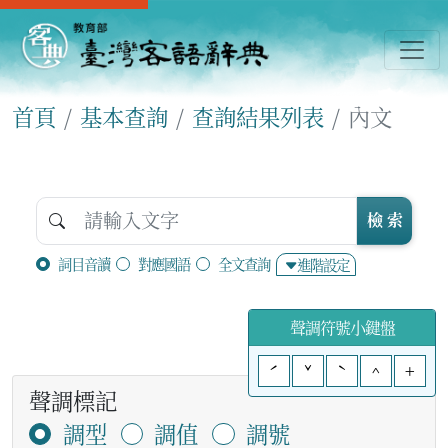
首頁
基本查詢
查詢結果列表
內文
檢 索
詞目音讀
對應國語
全文查詢
進階設定
聲調符號小鍵盤
ˊ
ˇ
ˋ
^
+
聲調標記
調型
調值
調號