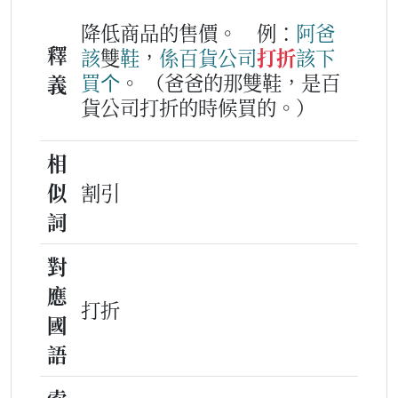
降低商品的售價。
例：
阿爸
釋
該
雙
鞋
，
係
百貨公司
打折
該下
買
个
。
（爸爸的那雙鞋，是百
義
貨公司打折的時候買的。）
相
似
割引
詞
對
應
打折
國
語