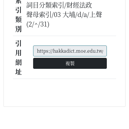
索
詞目分類索引/財經法政
引
聲母索引/03 大埔/d/a/上聲
類
(2/^/31)
別
引
用
網
複製
址