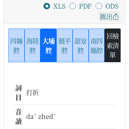
XLS
PDF
ODS
匯出
回檢
四縣
海陸
大埔
饒平
詔安
南四
索清
腔
腔
腔
腔
腔
縣腔
單
詞
打折
目
音
^
^
da
zhed
讀