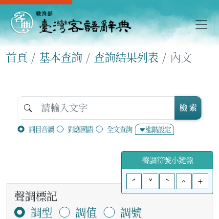
首頁
基本查詢
查詢結果列表
內文
檢 索
詞目音讀
對應國語
全文查詢
進階設定
聲調符號小鍵盤
ˊ
ˇ
ˋ
^
+
聲調標記
調型
調值
調號