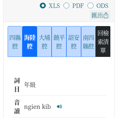
XLS
PDF
ODS
匯出
回檢
四縣
海陸
大埔
饒平
詔安
南四
索清
腔
腔
腔
腔
腔
縣腔
單
詞
年級
目
音
ngien kib
讀