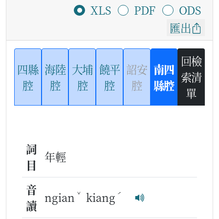
XLS
PDF
ODS
匯出
回檢
四縣
海陸
大埔
饒平
詔安
南四
索清
腔
腔
腔
腔
腔
縣腔
單
詞
年輕
目
音
ˇ
ˊ
ngian
kiang
讀