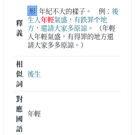
形
年紀不大的樣子。
例：
後
生人
年輕
氣
盛
，
有
跌罪
个
地
釋
方
，
還
請
大家
多
原諒
。
（年輕
義
人年輕氣盛，有得罪的地方還
請大家多多原諒。）
相
似
後生
詞
對
應
年輕
國
語