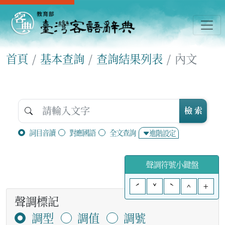
首頁
基本查詢
查詢結果列表
內文
檢 索
詞目音讀
對應國語
全文查詢
進階設定
聲調符號小鍵盤
ˊ
ˇ
ˋ
^
+
聲調標記
調型
調值
調號