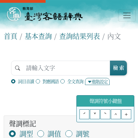
首頁
基本查詢
查詢結果列表
內文
檢 索
詞目音讀
對應國語
全文查詢
進階設定
聲調符號小鍵盤
ˊ
ˇ
ˋ
^
+
聲調標記
調型
調值
調號