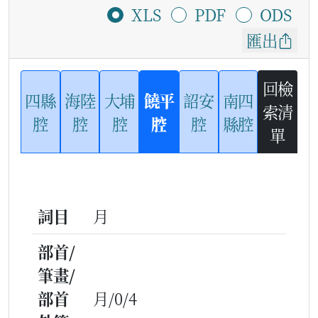
XLS
PDF
ODS
匯出
回檢
四縣
海陸
大埔
饒平
詔安
南四
索清
腔
腔
腔
腔
腔
縣腔
單
詞目
月
部首/
筆畫/
部首
月/0/4