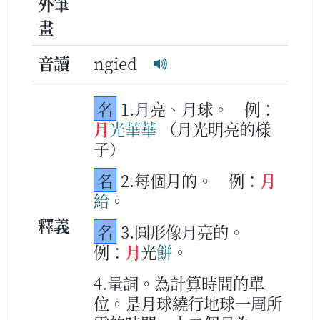
外筆
畫
音讀
ngied
名
1.月亮、月球。
例：
月
光華華
（月光明亮的樣
子）
名
2.每個月的。
例：
月
給
。
釋義
名
3.圓形像月亮的。
例：
月
光
餅
。
4.量詞。為計算時間的單
位。是月球繞行地球一周所