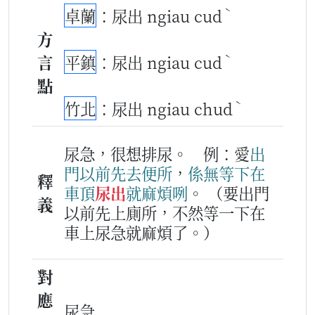
ˋ
卓蘭
：尿出 ngiau cud
方
ˋ
言
平鎮
：尿出 ngiau cud
點
ˋ
竹北
：尿出 ngiau chud
尿急，很想排尿。
例：愛
出
門
以前
先去
便所
，
係無
等下
在
釋
車
頂
尿出
就
麻煩
咧
。
（要出門
義
以前先上廁所，不然等一下在
車上尿急就麻煩了。）
對
應
尿急