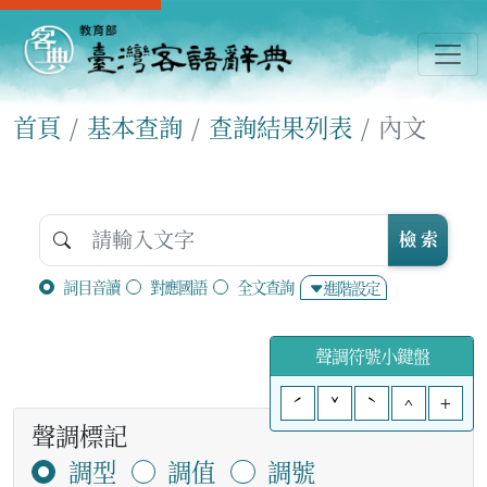
首頁
基本查詢
查詢結果列表
內文
檢 索
詞目音讀
對應國語
全文查詢
進階設定
聲調符號小鍵盤
ˊ
ˇ
ˋ
^
+
聲調標記
調型
調值
調號