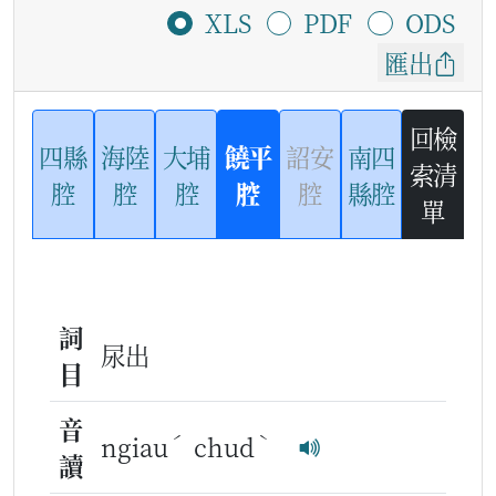
XLS
PDF
ODS
匯出
回檢
四縣
海陸
大埔
饒平
詔安
南四
索清
腔
腔
腔
腔
腔
縣腔
單
詞
尿出
目
音
ˊ
ˋ
ngiau
chud
讀