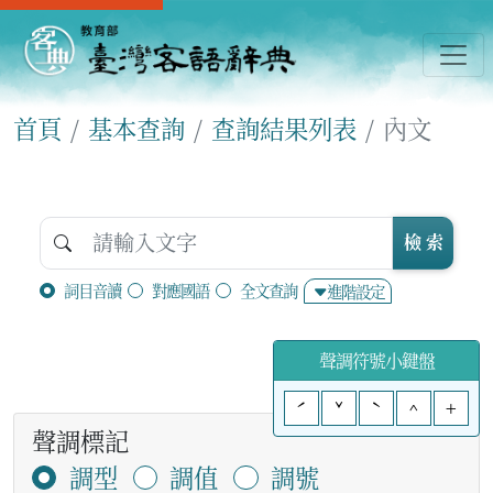
首頁
基本查詢
查詢結果列表
內文
檢 索
詞目音讀
對應國語
全文查詢
進階設定
聲調符號小鍵盤
ˊ
ˇ
ˋ
^
+
聲調標記
調型
調值
調號