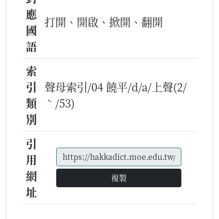
應
打開、開啟、掀開、翻開
國
語
索
引
聲母索引/04 饒平/d/a/上聲(2/
類
ˋ/53)
別
引
用
網
複製
址