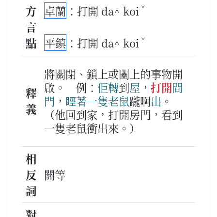
ˇ
方
卓蘭
：打開 da^ koi
言
ˇ
點
平鎮
：打開 da^ koi
將關閉、鎖上或闔上的事物開
啟。
例：
佢
轉
到
屋
，
打開
間
釋
門
，
䀴著
一
隻
老鼠
躘啊
出
。
義
（他回到家，打開房門，看到
一隻老鼠衝出來。）
相
反
關等
詞
對