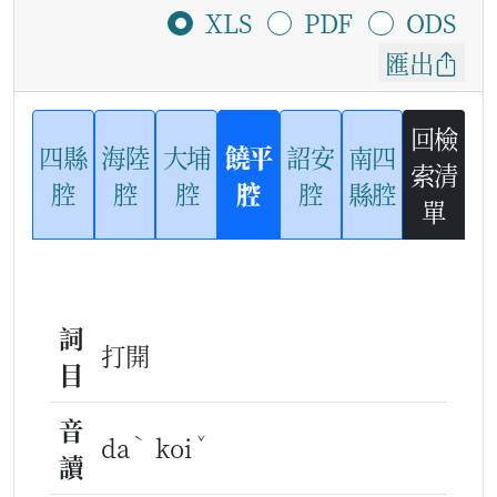
XLS
PDF
ODS
匯出
回檢
四縣
海陸
大埔
饒平
詔安
南四
索清
腔
腔
腔
腔
腔
縣腔
單
詞
打開
目
音
ˋ
ˇ
da
koi
讀