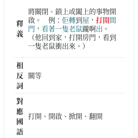
將關閉、鎖上或闔上的事物開
啟。
例：
佢
轉
到
屋
，
打開
間
釋
門
，
看著
一
隻
老鼠
躘啊
出
。
義
（他回到家，打開房門，看到
一隻老鼠衝出來。）
相
反
關等
詞
對
應
打開、開啟、掀開、翻開
國
語