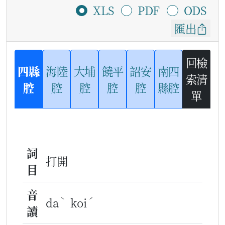
XLS
PDF
ODS
匯出
回檢
四縣
海陸
大埔
饒平
詔安
南四
索清
腔
腔
腔
腔
腔
縣腔
單
詞
打開
目
音
ˋ
ˊ
da
koi
讀