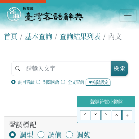
首頁
基本查詢
查詢結果列表
內文
檢 索
詞目音讀
對應國語
全文查詢
進階設定
聲調符號小鍵盤
ˊ
ˇ
ˋ
^
+
聲調標記
調型
調值
調號