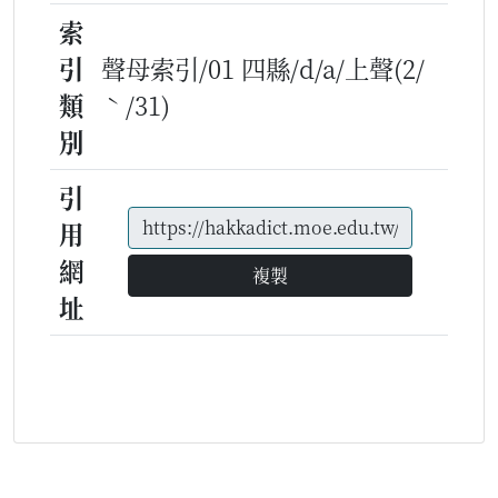
索
引
聲母索引/01 四縣/d/a/上聲(2/
類
ˋ/31)
別
引
用
網
複製
址