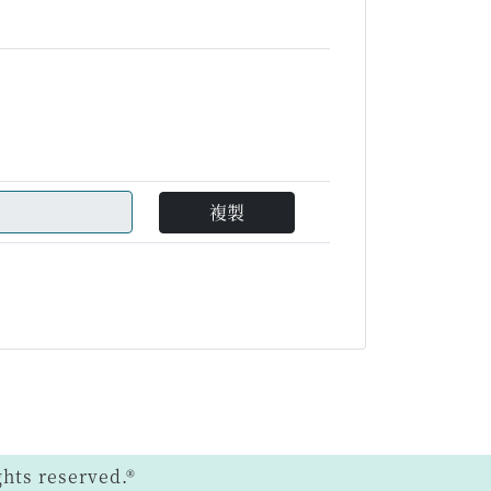
複製
ts reserved.®