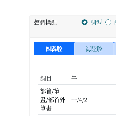
聲調標記
調型
四縣腔
海陸腔
詞目
午
部首/筆
畫/部首外
十/4/2
筆畫