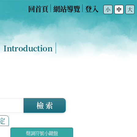
回首頁
網站導覽
登入
:::
小
中
大
Introduction
檢 索
定
聲調符號小鍵盤