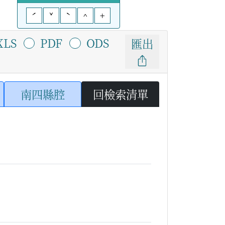
ˊ
ˇ
ˋ
^
+
XLS
PDF
ODS
匯出
南四縣腔
回檢索清單