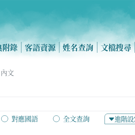
典附錄
客語資源
姓名查詢
文檔搜尋
內文
對應國語
全文查詢
進階設