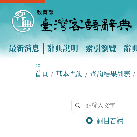
最新消息
辭典說明
索引瀏覽
辭
:::
首頁
基本查詢
查詢結果列表
詞目音讀