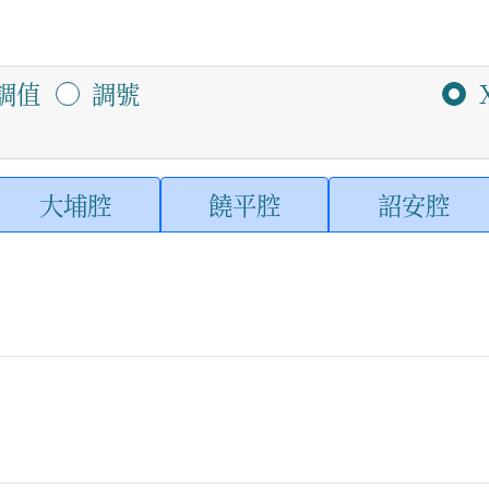
調值
調號
大埔腔
饒平腔
詔安腔