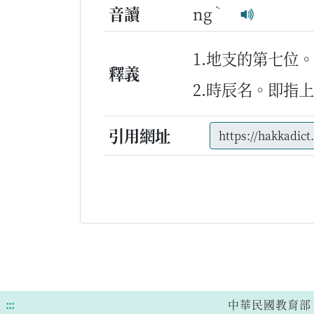
ˋ
音讀
ng
1.地支的第七位。
釋義
2.時辰名。即指
引用網址
:::
中華民國教育部 版權所有