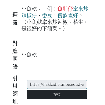
小魚乾。
例：
魚脯仔
拿
來
炒
釋
辣椒仔
、
番豆
，
傍
酒
盡好
。
（小魚乾拿來炒辣椒、花生，
義
是很好的下酒菜。）
對
應
小魚乾
國
語
引
用
網
複製
址