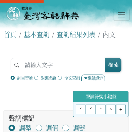
首頁
基本查詢
查詢結果列表
內文
檢 索
詞目音讀
對應國語
全文查詢
進階設定
聲調符號小鍵盤
ˊ
ˇ
ˋ
^
+
聲調標記
調型
調值
調號