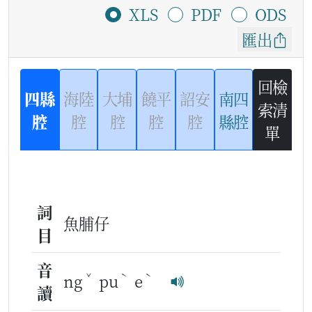
XLS
PDF
ODS
匯出
回檢
四縣
海陸
大埔
饒平
詔安
南四
索清
腔
腔
腔
腔
腔
縣腔
單
詞
魚脯仔
目
音
ˇ
ˋ
ˋ
ng
pu
e
讀