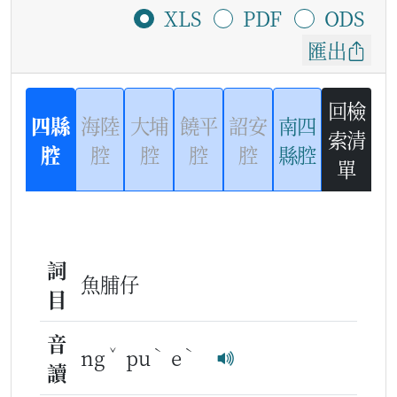
XLS
PDF
ODS
匯出
回檢
四縣
海陸
大埔
饒平
詔安
南四
索清
腔
腔
腔
腔
腔
縣腔
單
詞
魚脯仔
目
音
ˇ
ˋ
ˋ
ng
pu
e
讀