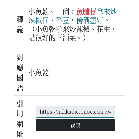
小魚乾。
例：
魚脯仔
拿
來
炒
釋
辣椒仔
、
番豆
，
傍
酒
盡好
。
（小魚乾拿來炒辣椒、花生，
義
是很好的下酒菜。）
對
應
小魚乾
國
語
引
用
網
複製
址