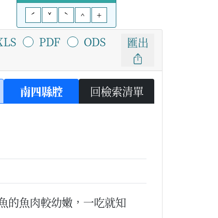
ˊ
ˇ
ˋ
^
+
XLS
PDF
ODS
匯出
南四縣腔
回檢索清單
魚的魚肉較幼嫩，一吃就知