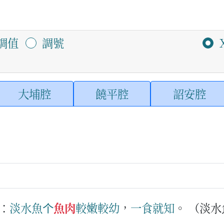
調值
調號
大埔腔
饒平腔
詔安腔
：
淡水
魚
个
魚肉
較
嫩
較
幼
，
一
食
就
知
。
（淡水