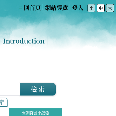
回首頁
網站導覽
登入
:::
小
中
大
Introduction
檢 索
定
聲調符號小鍵盤