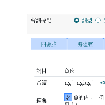
聲調標記
調型
四縣腔
海陸腔
詞目
魚肉
ˇ
ˋ
音讀
ng
ngiug
名
魚的肉。
例
釋義
道！）