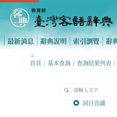
最新消息
辭典說明
索引瀏覽
辭
:::
首頁
基本查詢
查詢結果列表
詞目音讀