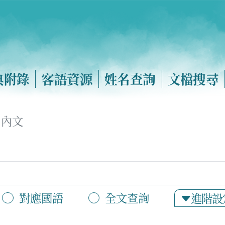
典附錄
客語資源
姓名查詢
文檔搜尋
內文
對應國語
全文查詢
進階設