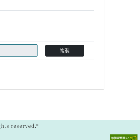
複製
ts reserved.®