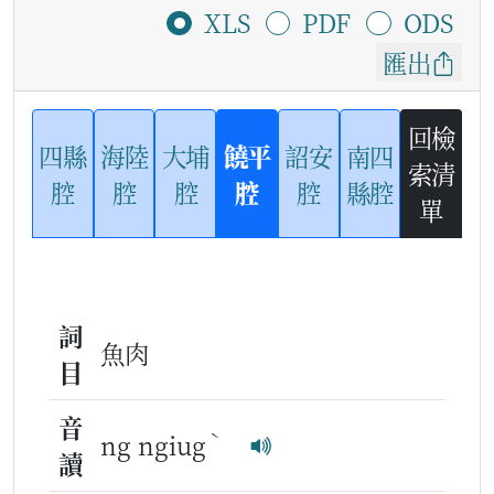
XLS
PDF
ODS
匯出
回檢
四縣
海陸
大埔
饒平
詔安
南四
索清
腔
腔
腔
腔
腔
縣腔
單
詞
魚肉
目
音
ˋ
ng ngiug
讀