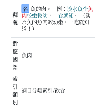
名
魚的肉。
例：
淡水
魚
个
魚
釋
肉
較
嫩
較
幼
，
一
食
就
知
。
（淡
水魚的魚肉較幼嫩，一吃就知
義
道！）
對
應
魚肉
國
語
索
引
詞目分類索引/飲食
類
別