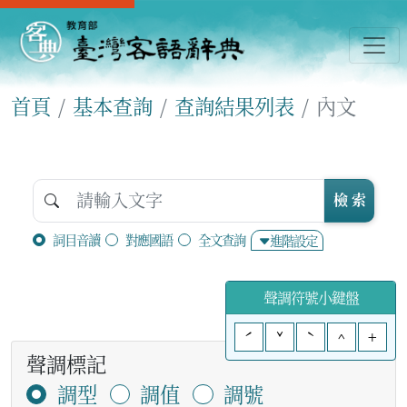
首頁
基本查詢
查詢結果列表
內文
檢 索
詞目音讀
對應國語
全文查詢
進階設定
聲調符號小鍵盤
ˊ
ˇ
ˋ
^
+
聲調標記
調型
調值
調號