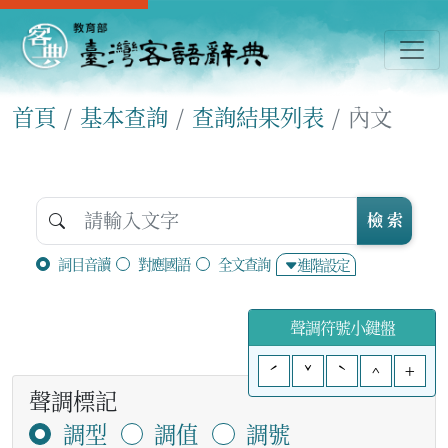
首頁
基本查詢
查詢結果列表
內文
檢 索
詞目音讀
對應國語
全文查詢
進階設定
聲調符號小鍵盤
ˊ
ˇ
ˋ
^
+
聲調標記
調型
調值
調號