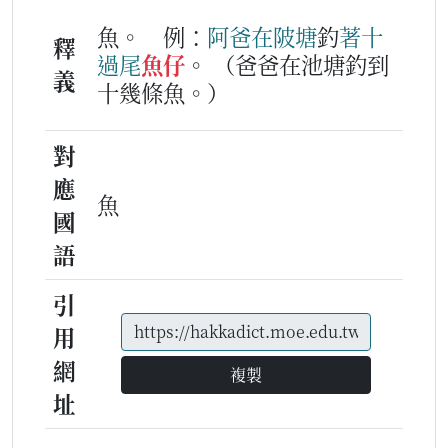
魚。
例：
阿爸
在
陂塘
釣
著
十
釋
過
尾
魚仔
。
（爸爸在池塘釣到
義
十幾條魚。）
對
應
魚
國
語
引
用
網
複製
址