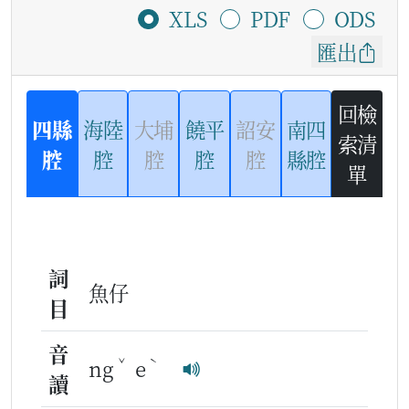
XLS
PDF
ODS
匯出
回檢
四縣
海陸
大埔
饒平
詔安
南四
索清
腔
腔
腔
腔
腔
縣腔
單
詞
魚仔
目
音
ˇ
ˋ
ng
e
讀