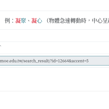
例：
凝
聚
、
凝
心
（物體急速轉動時，中心呈
ˋ