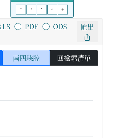
ˊ
ˇ
ˋ
^
+
XLS
PDF
ODS
匯出
南四縣腔
回檢索清單