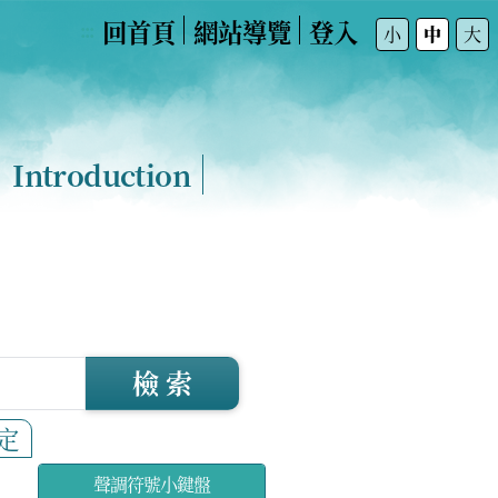
回首頁
網站導覽
登入
:::
小
中
大
Introduction
檢 索
定
聲調符號小鍵盤