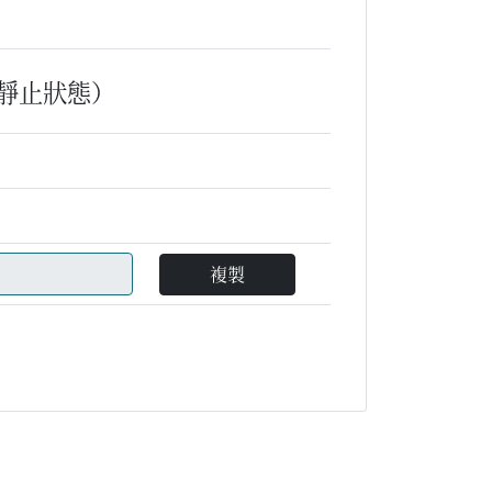
靜止狀態）
複製