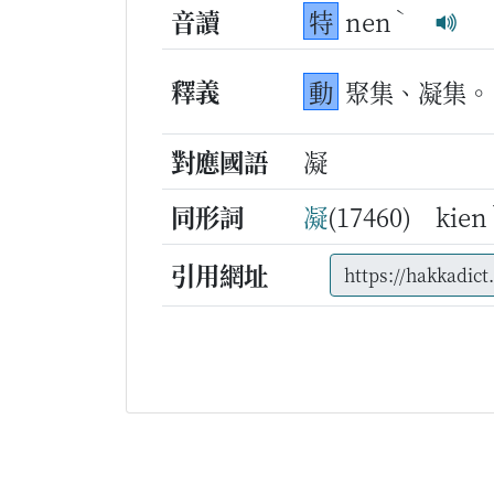
ˋ
音讀
特
nen
釋義
動
聚集、凝集。
對應國語
凝
同形詞
凝
(17460) kien
引用網址