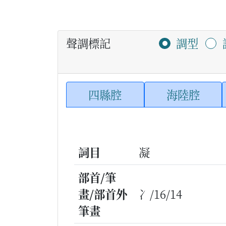
聲調標記
調型
四縣腔
海陸腔
詞目
凝
部首/筆
畫/部首外
冫/16/14
筆畫