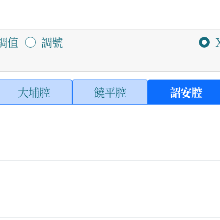
調值
調號
大埔腔
饒平腔
詔安腔