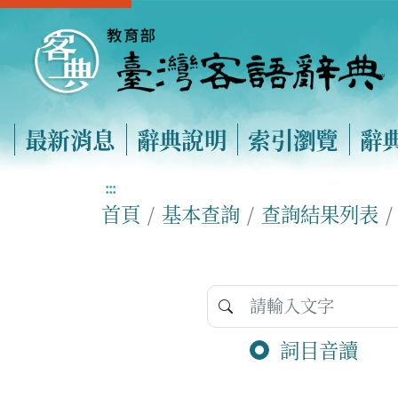
最新消息
辭典說明
索引瀏覽
辭
:::
首頁
基本查詢
查詢結果列表
詞目音讀