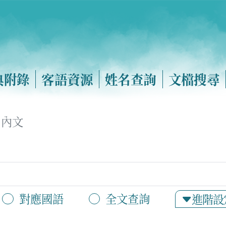
典附錄
客語資源
姓名查詢
文檔搜尋
內文
對應國語
全文查詢
進階設