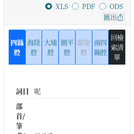
XLS
PDF
ODS
匯出
回檢
四縣
海陸
大埔
饒平
詔安
南四
索清
腔
腔
腔
腔
腔
縣腔
單
詞目
呢
部
首/
筆