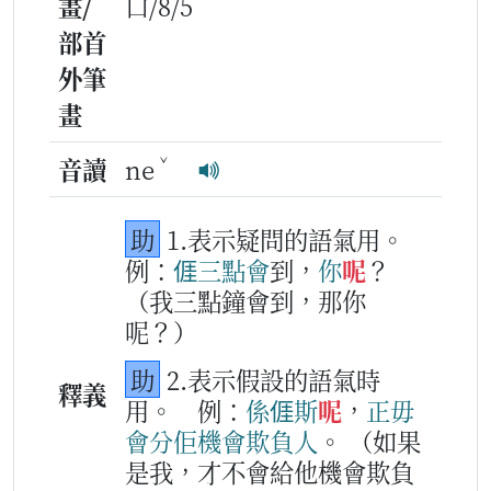
畫/
口/8/5
部首
外筆
畫
ˇ
音讀
ne
助
1.表示疑問的語氣用。
例：
𠊎
三
點
會
到，
你
呢
？
（我三點鐘會到，那你
呢？）
助
2.表示假設的語氣時
釋義
用。
例：
係
𠊎
斯
呢
，
正毋
會
分
佢
機會
欺負
人
。
（如果
是我，才不會給他機會欺負