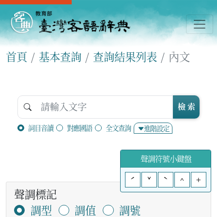
首頁
基本查詢
查詢結果列表
內文
檢 索
詞目音讀
對應國語
全文查詢
進階設定
聲調符號小鍵盤
ˊ
ˇ
ˋ
^
+
聲調標記
調型
調值
調號