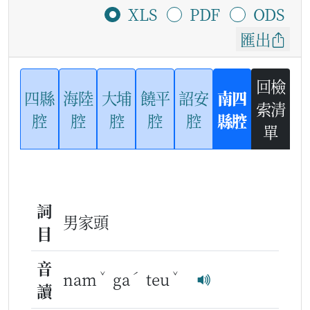
XLS
PDF
ODS
匯出
回檢
四縣
海陸
大埔
饒平
詔安
南四
索清
腔
腔
腔
腔
腔
縣腔
單
詞
男家頭
目
音
ˇ
ˊ
ˇ
nam
ga
teu
讀