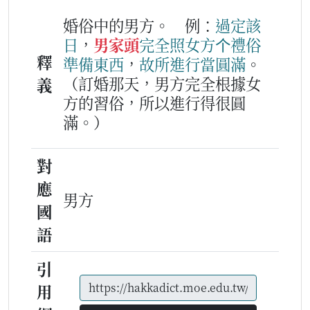
婚俗中的男方。
例：
過定
該
日
，
男家頭
完全
照
女
方
个
禮俗
釋
準備
東西
，
故所
進行
當
圓滿
。
（訂婚那天，男方完全根據女
義
方的習俗，所以進行得很圓
滿。）
對
應
男方
國
語
引
用