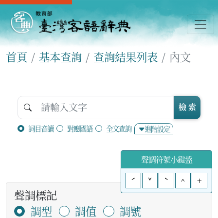
首頁
基本查詢
查詢結果列表
內文
檢 索
詞目音讀
對應國語
全文查詢
進階設定
聲調符號小鍵盤
ˊ
ˇ
ˋ
^
+
聲調標記
調型
調值
調號