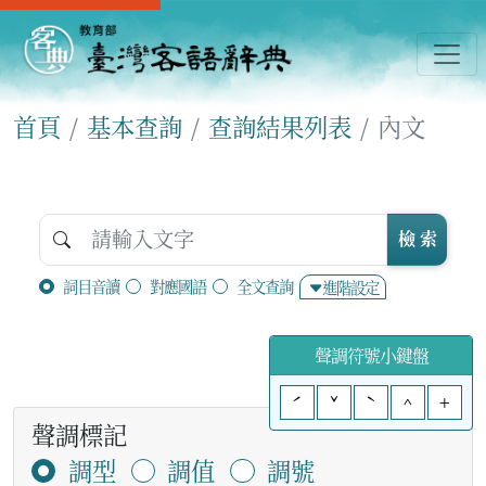
首頁
基本查詢
查詢結果列表
內文
檢 索
詞目音讀
對應國語
全文查詢
進階設定
聲調符號小鍵盤
ˊ
ˇ
ˋ
^
+
聲調標記
調型
調值
調號