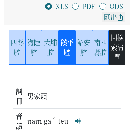
XLS
PDF
ODS
匯出
回檢
四縣
海陸
大埔
饒平
詔安
南四
索清
腔
腔
腔
腔
腔
縣腔
單
詞
男家頭
目
音
ˇ
nam ga
teu
讀