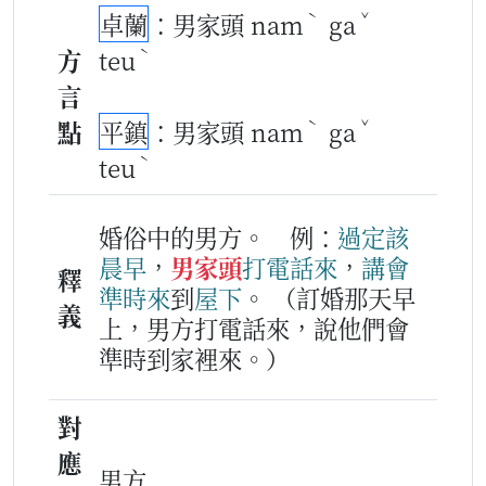
ˋ
ˇ
卓蘭
：男家頭 nam
ga
ˋ
方
teu
言
ˋ
ˇ
點
平鎮
：男家頭 nam
ga
ˋ
teu
婚俗中的男方。
例：
過定
該
晨早
，
男家頭
打
電話
來
，
講
會
釋
準時
來
到
屋下
。
（訂婚那天早
義
上，男方打電話來，說他們會
準時到家裡來。）
對
應
男方