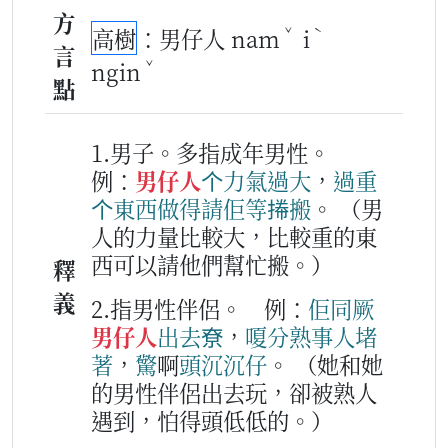
方
ˇ
ˋ
高樹
：男仔人 nam
i
言
ˇ
ngin
點
1.男子。多指成年男性。
例：
男仔人
个
力氣
過
大
，
過
重
个
東西
做得
請
佢等
𢯭
搬
。
（男
人的力量比較大，比較重的東
西可以請他們幫忙搬。）
釋
義
2.指男性伴侶。
例：
佢
同
厥
男仔人
出去
尞
，
嗄
分
熟事人
堵
著
，
驚
啊
頭沉沉仔
。
（她和她
的男性伴侶出去玩，卻被熟人
遇到，怕得頭低低的。）