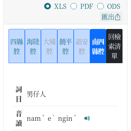
XLS
PDF
ODS
匯出
回檢
四縣
海陸
大埔
饒平
詔安
南四
索清
腔
腔
腔
腔
腔
縣腔
單
詞
男仔人
目
音
ˇ
ˋ
ˇ
nam
e
ngin
讀