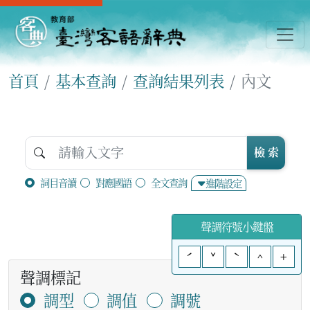
首頁
基本查詢
查詢結果列表
內文
檢 索
詞目音讀
對應國語
全文查詢
進階設定
聲調符號小鍵盤
ˊ
ˇ
ˋ
^
+
聲調標記
調型
調值
調號