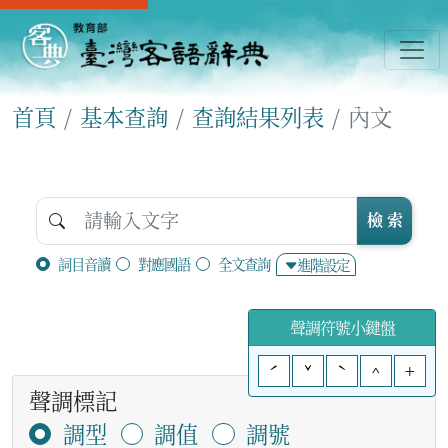
首頁
基本查詢
查詢結果列表
內文
檢 索
詞目音讀
對應國語
全文查詢
進階設定
聲調符號小鍵盤
ˊ
ˇ
ˋ
^
+
聲調標記
調型
調值
調號