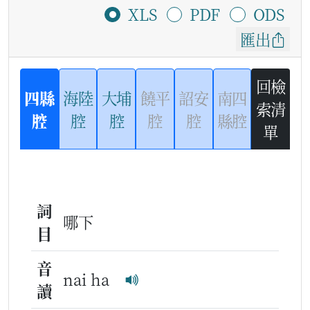
XLS
PDF
ODS
匯出
回檢
四縣
海陸
大埔
饒平
詔安
南四
索清
腔
腔
腔
腔
腔
縣腔
單
詞
哪下
目
音
nai ha
讀