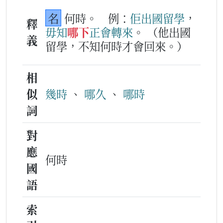
名
何時。
例：
佢
出國
留學
，
釋
毋知
哪下
正會
轉
來
。
（他出國
義
留學，不知何時才會回來。）
相
似
幾時
、
哪久
、
哪時
詞
對
應
何時
國
語
索