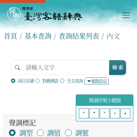
首頁
基本查詢
查詢結果列表
內文
檢 索
詞目音讀
對應國語
全文查詢
進階設定
聲調符號小鍵盤
ˊ
ˇ
ˋ
^
+
聲調標記
調型
調值
調號