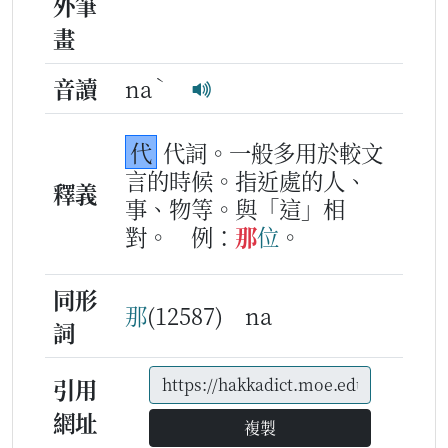
外筆
畫
ˋ
音讀
na
代
代詞。一般多用於較文
言的時候。指近處的人、
釋義
事、物等。與「這」相
對。
例：
那
位
。
同形
那
(12587) na
詞
引用
網址
複製