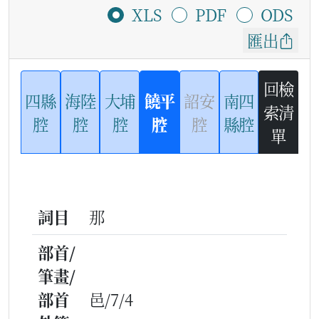
XLS
PDF
ODS
匯出
回檢
四縣
海陸
大埔
饒平
詔安
南四
索清
腔
腔
腔
腔
腔
縣腔
單
詞目
那
部首/
筆畫/
部首
邑/7/4