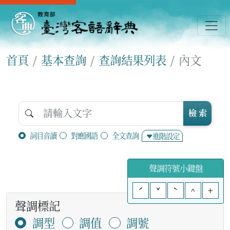
首頁
基本查詢
查詢結果列表
內文
檢 索
詞目音讀
對應國語
全文查詢
進階設定
聲調符號小鍵盤
ˊ
ˇ
ˋ
^
+
聲調標記
調型
調值
調號