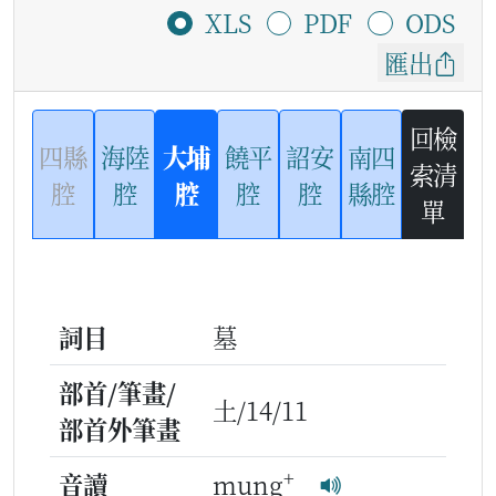
XLS
PDF
ODS
匯出
回檢
四縣
海陸
大埔
饒平
詔安
南四
索清
腔
腔
腔
腔
腔
縣腔
單
詞目
墓
部首/筆畫/
土/14/11
部首外筆畫
+
音讀
mung