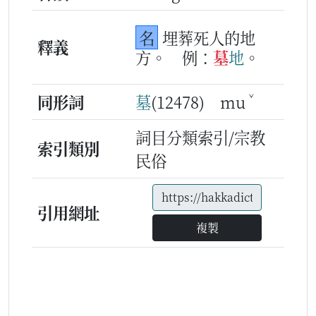
名
埋葬死人的地
釋義
方。
例：
墓
地
。
ˇ
同形詞
墓
(12478) mu
詞目分類索引/宗教
索引類別
民俗
引用網址
複製