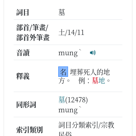
詞目
墓
部首/筆畫/
土/14/11
部首外筆畫
ˋ
音讀
mung
名
埋葬死人的地
釋義
方。
例：
墓
地
。
墓
(12478)
同形詞
ˋ
mung
詞目分類索引/宗教
索引類別
民俗