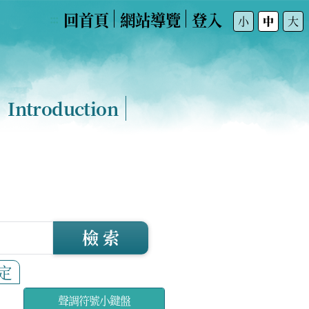
回首頁
網站導覽
登入
:::
小
中
大
Introduction
檢 索
定
聲調符號小鍵盤