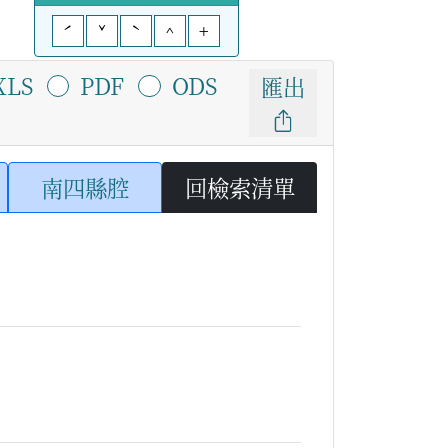
ˊ
ˇ
ˋ
^
+
XLS
PDF
ODS
匯出
南四縣腔
回檢索清單