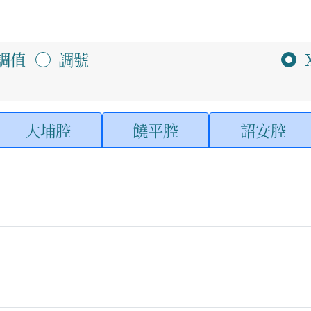
調值
調號
大埔腔
饒平腔
詔安腔