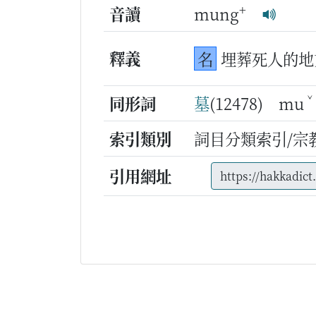
+
音讀
mung
釋義
名
埋葬死人的地
ˇ
同形詞
墓
(12478) mu
索引類別
詞目分類索引/宗
引用網址