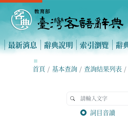
最新消息
辭典說明
索引瀏覽
辭
:::
首頁
基本查詢
查詢結果列表
詞目音讀