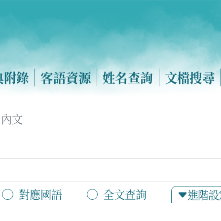
典附錄
客語資源
姓名查詢
文檔搜尋
內文
對應國語
全文查詢
進階設