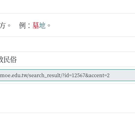
方。
例：
墓
地
。
教民俗