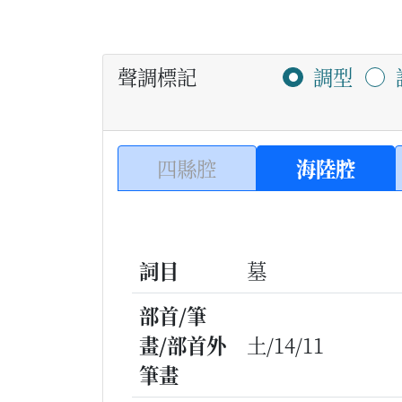
聲調標記
調型
四縣腔
海陸腔
詞目
墓
部首/筆
畫/部首外
土/14/11
筆畫