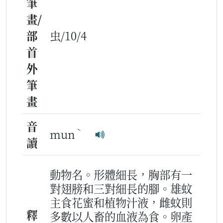
筆
畫/
部
虫/10/4
首
外
筆
畫
音
ˋ
mun
讀
動物名。形體細長，胸部有一
對翅膀和三對細長的腳。雄蚊
主食花蜜和植物汁液，雌蚊則
釋
多數以人畜的血液為食。卵產