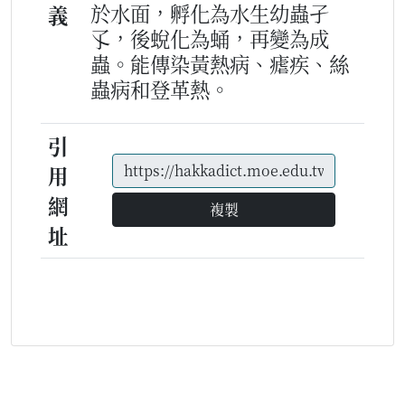
於水面，孵化為水生幼蟲孑
義
孓，後蛻化為蛹，再變為成
蟲。能傳染黃熱病、瘧疾、絲
蟲病和登革熱。
引
用
網
複製
址