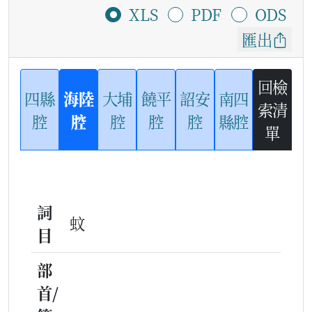
XLS
PDF
ODS
匯出
回檢
四縣
海陸
大埔
饒平
詔安
南四
索清
腔
腔
腔
腔
腔
縣腔
單
詞
蚊
目
部
首/