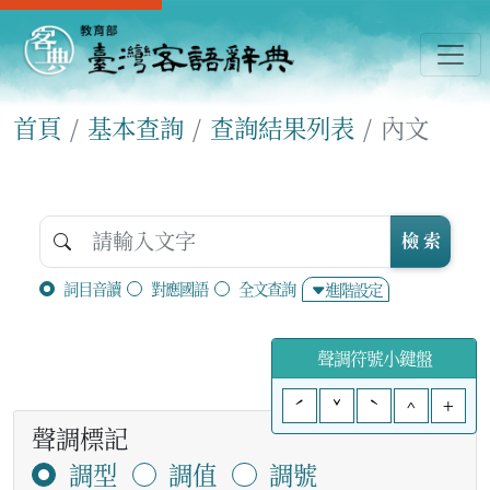
首頁
基本查詢
查詢結果列表
內文
檢 索
詞目音讀
對應國語
全文查詢
進階設定
聲調符號小鍵盤
ˊ
ˇ
ˋ
^
+
聲調標記
調型
調值
調號