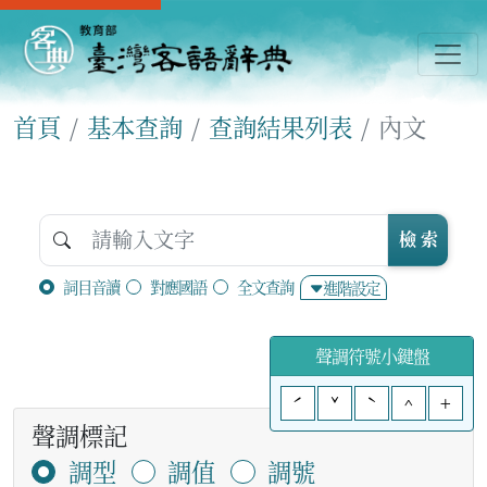
首頁
基本查詢
查詢結果列表
內文
檢 索
詞目音讀
對應國語
全文查詢
進階設定
聲調符號小鍵盤
ˊ
ˇ
ˋ
^
+
聲調標記
調型
調值
調號