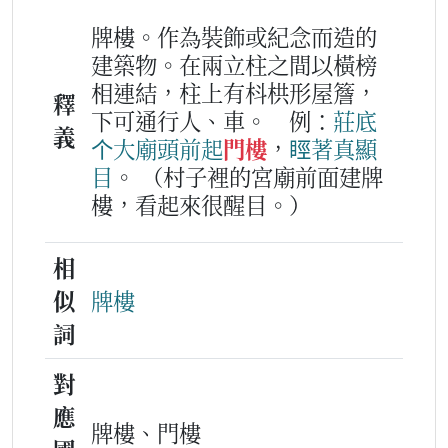
牌樓。作為裝飾或紀念而造的
建築物。在兩立柱之間以橫榜
相連結，柱上有枓栱形屋簷，
釋
下可通行人、車。
例：
莊
底
義
个
大
廟
頭前
起
門樓
，
䀴著
真
顯
目
。
（村子裡的宮廟前面建牌
樓，看起來很醒目。）
相
似
牌樓
詞
對
應
牌樓、門樓