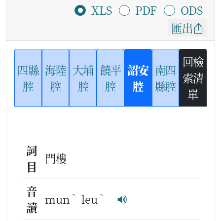
XLS
PDF
ODS
匯出
回檢
四縣
海陸
大埔
饒平
詔安
南四
索清
腔
腔
腔
腔
腔
縣腔
單
詞
門樓
目
音
ˋ
ˋ
mun
leu
讀