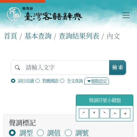
首頁
基本查詢
查詢結果列表
內文
檢 索
詞目音讀
對應國語
全文查詢
進階設定
聲調符號小鍵盤
ˊ
ˇ
ˋ
^
+
聲調標記
調型
調值
調號