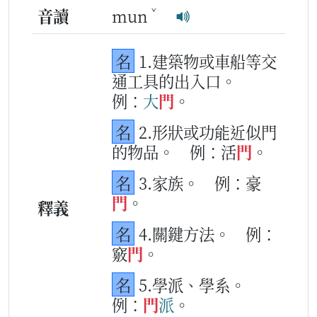
ˇ
音讀
mun
名
1.建築物或車船等交
通工具的出入口。
例：
大
門
。
名
2.形狀或功能近似門
的物品。
例：活
門
。
名
3.家族。
例：豪
門
。
釋義
名
4.關鍵方法。
例：
竅
門
。
名
5.學派、學系。
例：
門
派
。