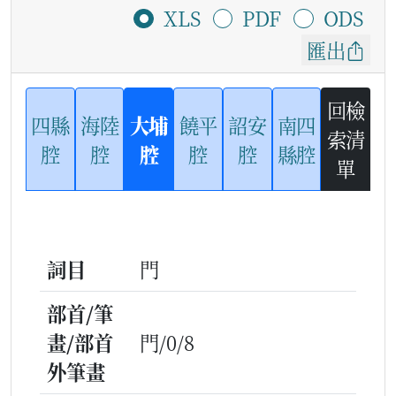
XLS
PDF
ODS
匯出
回檢
四縣
海陸
大埔
饒平
詔安
南四
索清
腔
腔
腔
腔
腔
縣腔
單
詞目
門
部首/筆
畫/部首
門/0/8
外筆畫