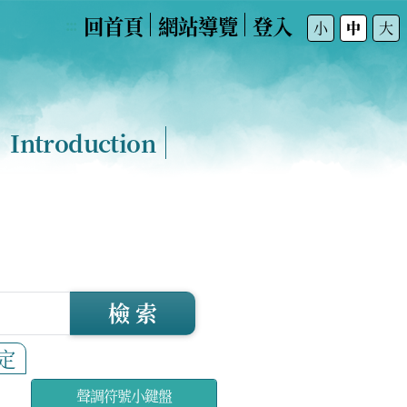
回首頁
網站導覽
登入
:::
小
中
大
Introduction
檢 索
定
聲調符號小鍵盤