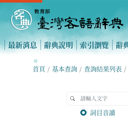
最新消息
辭典說明
索引瀏覽
辭
:::
首頁
基本查詢
查詢結果列表
詞目音讀