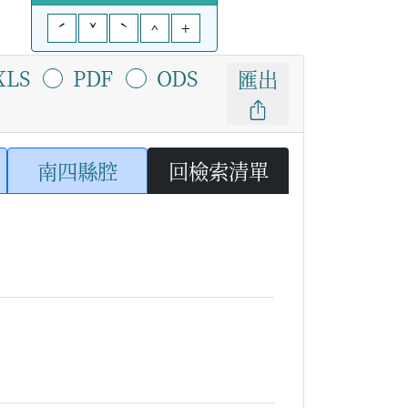
ˊ
ˇ
ˋ
^
+
XLS
PDF
ODS
匯出
南四縣腔
回檢索清單