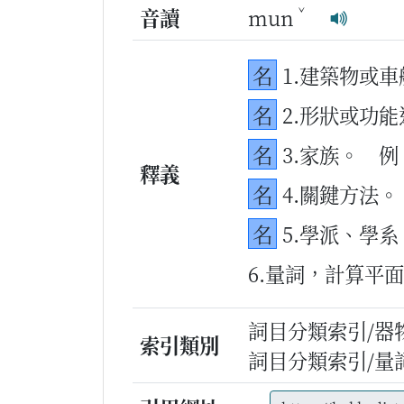
ˇ
音讀
mun
名
1.建築物或
名
2.形狀或功
名
3.家族。
例
釋義
名
4.關鍵方法。
名
5.學派、學系
6.量詞，計算平
詞目分類索引/器
索引類別
詞目分類索引/量