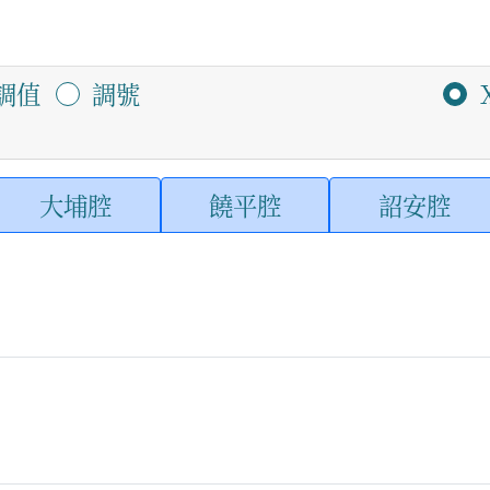
調值
調號
大埔腔
饒平腔
詔安腔