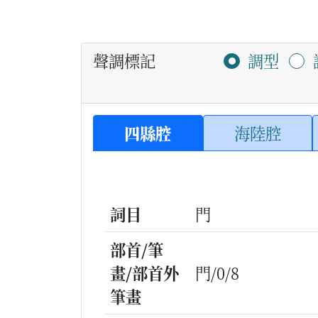
聲調標記
調型
四縣腔
海陸腔
詞目
門
部首/筆
畫/部首外
門/0/8
筆畫