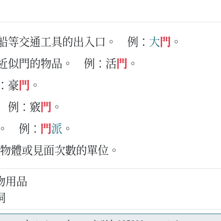
車船等交通工具的出入口。
例：
大
門
。
能近似門的物品。
例：活
門
。
：豪
門
。
例：竅
門
。
。
例：
門
派
。
面物體或見面次數的單位。
物用品
詞