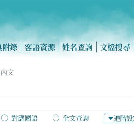
典附錄
客語資源
姓名查詢
文檔搜尋
內文
對應國語
全文查詢
進階設