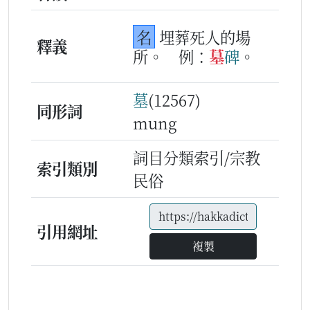
名
埋葬死人的場
釋義
所。
例：
墓
碑
。
墓
(12567)
同形詞
mung
詞目分類索引/宗教
索引類別
民俗
引用網址
複製