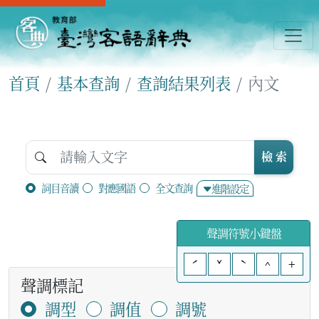
首頁
基本查詢
查詢結果列表
內文
檢 索
詞目音讀
對應國語
全文查詢
進階設定
聲調符號小鍵盤
ˊ
ˇ
ˋ
^
+
聲調標記
調型
調值
調號