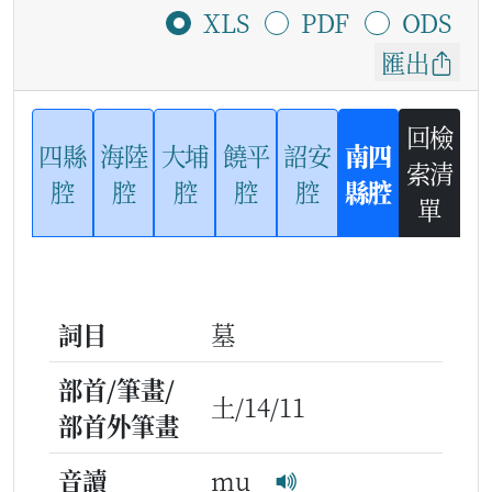
XLS
PDF
ODS
匯出
回檢
四縣
海陸
大埔
饒平
詔安
南四
索清
腔
腔
腔
腔
腔
縣腔
單
詞目
墓
部首/筆畫/
土/14/11
部首外筆畫
音讀
mu