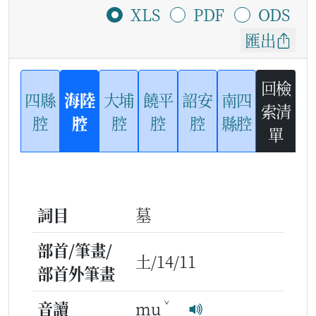
XLS
PDF
ODS
匯出
回檢
四縣
海陸
大埔
饒平
詔安
南四
索清
腔
腔
腔
腔
腔
縣腔
單
詞目
墓
部首/筆畫/
土/14/11
部首外筆畫
ˇ
音讀
mu