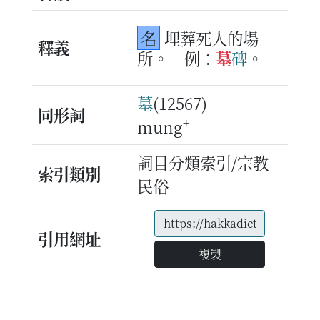
名
埋葬死人的場
釋義
所。
例：
墓
碑
。
墓
(12567)
同形詞
+
mung
詞目分類索引/宗教
索引類別
民俗
引用網址
複製