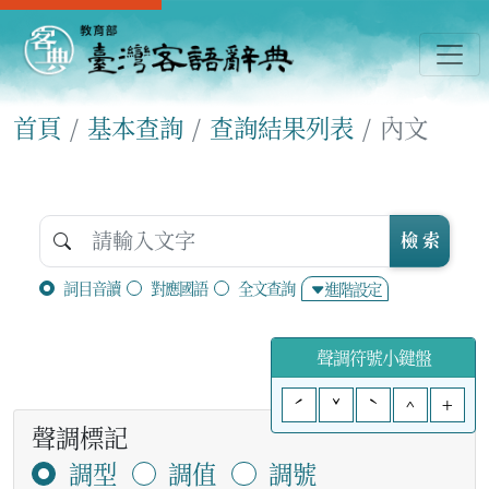
首頁
基本查詢
查詢結果列表
內文
檢 索
詞目音讀
對應國語
全文查詢
進階設定
聲調符號小鍵盤
ˊ
ˇ
ˋ
^
+
聲調標記
調型
調值
調號