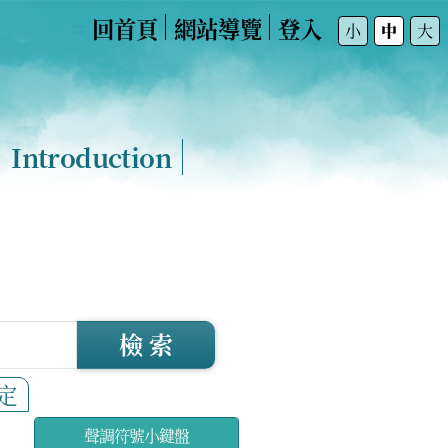
回首頁
網站導覽
登入
:::
小
中
大
Introduction
檢 索
定
聲調符號小鍵盤