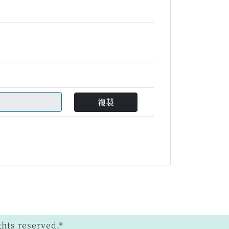
複製
ts reserved.®