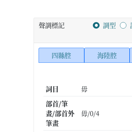
聲調標記
調型
四縣腔
海陸腔
詞目
毋
部首/筆
畫/部首外
毋/0/4
筆畫