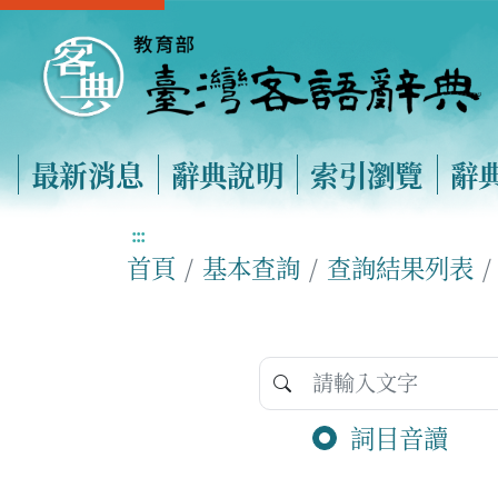
最新消息
辭典說明
索引瀏覽
辭
:::
首頁
基本查詢
查詢結果列表
詞目音讀