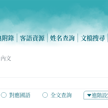
典附錄
客語資源
姓名查詢
文檔搜尋
內文
對應國語
全文查詢
進階設