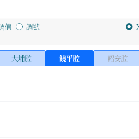
調值
調號
大埔腔
饒平腔
詔安腔