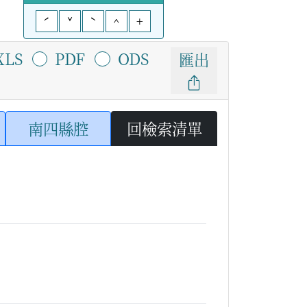
ˊ
ˇ
ˋ
^
+
XLS
PDF
ODS
匯出
南四縣腔
回檢索清單