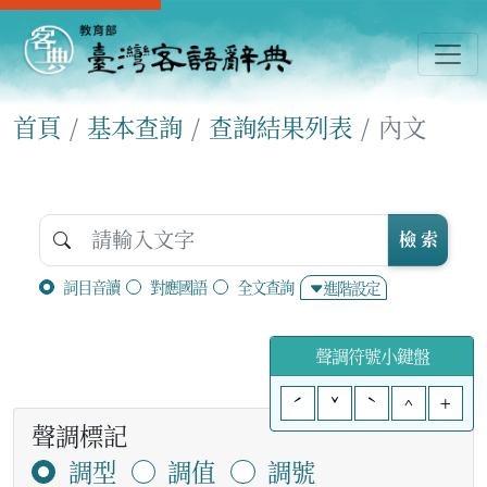
首頁
基本查詢
查詢結果列表
內文
檢 索
詞目音讀
對應國語
全文查詢
進階設定
聲調符號小鍵盤
ˊ
ˇ
ˋ
^
+
聲調標記
調型
調值
調號