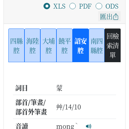
XLS
PDF
ODS
匯出
回檢
四縣
海陸
大埔
饒平
詔安
南四
索清
腔
腔
腔
腔
腔
縣腔
單
詞目
蒙
部首/筆畫/
艸/14/10
部首外筆畫
ˋ
音讀
mong