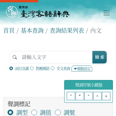
首頁
基本查詢
查詢結果列表
內文
檢 索
詞目音讀
對應國語
全文查詢
進階設定
聲調符號小鍵盤
ˊ
ˇ
ˋ
^
+
聲調標記
調型
調值
調號