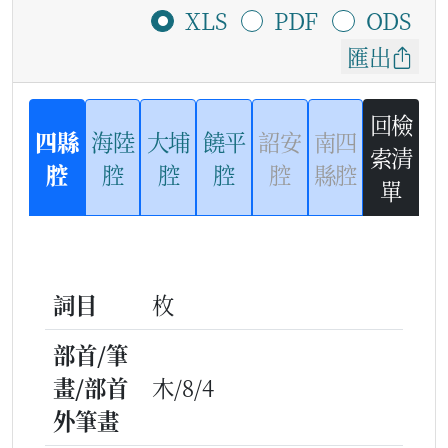
XLS
PDF
ODS
匯出
回檢
四縣
海陸
大埔
饒平
詔安
南四
索清
腔
腔
腔
腔
腔
縣腔
單
詞目
枚
部首/筆
畫/部首
木/8/4
外筆畫