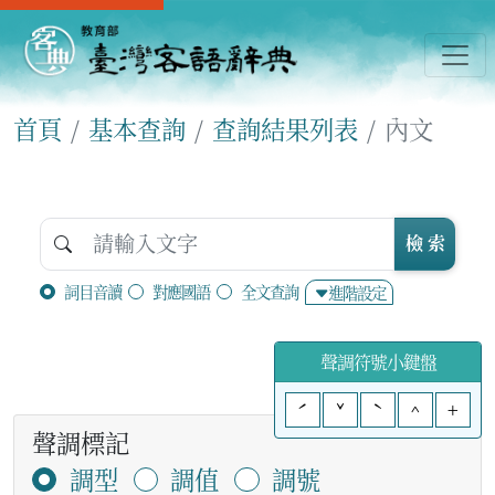
首頁
基本查詢
查詢結果列表
內文
檢 索
詞目音讀
對應國語
全文查詢
進階設定
聲調符號小鍵盤
ˊ
ˇ
ˋ
^
+
聲調標記
調型
調值
調號