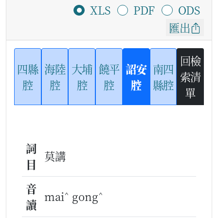
XLS
PDF
ODS
匯出
回檢
四縣
海陸
大埔
饒平
詔安
南四
索清
腔
腔
腔
腔
腔
縣腔
單
詞
莫講
目
音
^
^
mai
gong
讀