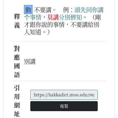
動
不要講。
例：
頭先
同你
講
釋
个
事情
，
莫講
分別
儕
知
。
（剛
才跟你說的事情，不要講給別
義
人知道。）
對
應
別講
國
語
引
用
網
複製
址