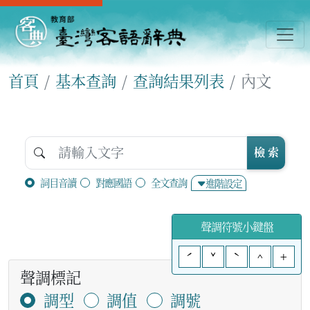
首頁
基本查詢
查詢結果列表
內文
檢 索
詞目音讀
對應國語
全文查詢
進階設定
聲調符號小鍵盤
ˊ
ˇ
ˋ
^
+
聲調標記
調型
調值
調號