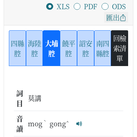
XLS
PDF
ODS
匯出
回檢
四縣
海陸
大埔
饒平
詔安
南四
索清
腔
腔
腔
腔
腔
縣腔
單
詞
莫講
目
音
ˋ
^
mog
gong
讀