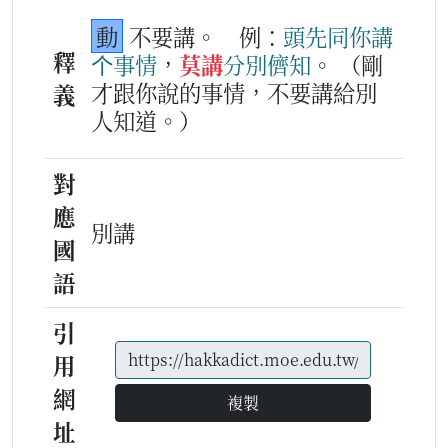
動
不要講。
例：
頭先
同你
講
釋
个
事情
，
莫講
分別
儕
知
。
（剛
才跟你說的事情，不要講給別
義
人知道。）
對
應
別講
國
語
引
用
網
複製
址