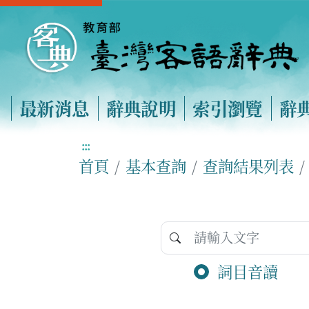
最新消息
辭典說明
索引瀏覽
辭
:::
首頁
基本查詢
查詢結果列表
詞目音讀