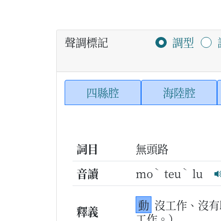
聲調標記
調型
四縣腔
海陸腔
詞目
無頭路
ˋ
ˋ
音讀
mo
teu
lu
動
沒工作、沒有
釋義
工作。）