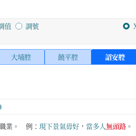
調值
調號
大埔腔
饒平腔
詔安腔
職業。
例：
現下
景氣
毋好
，
當多
人
無頭路
。