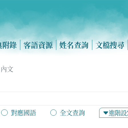
典附錄
客語資源
姓名查詢
文檔搜尋
內文
對應國語
全文查詢
進階設