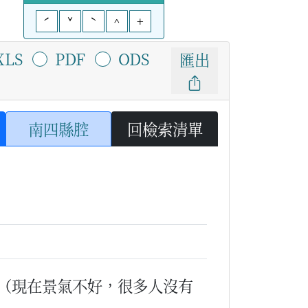
ˊ
ˇ
ˋ
^
+
XLS
PDF
ODS
匯出
南四縣腔
回檢索清單
（現在景氣不好，很多人沒有