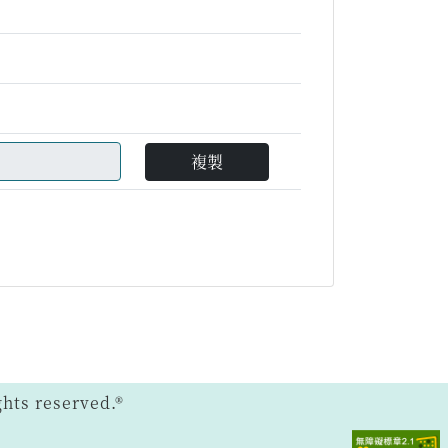
複製
ts reserved.®