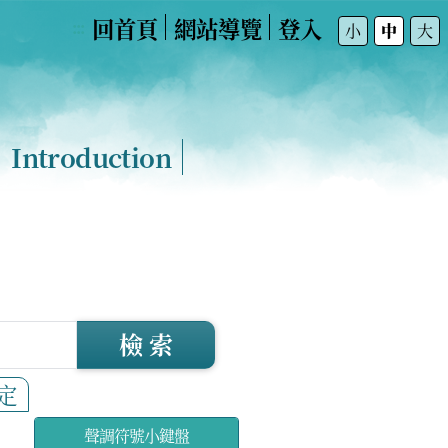
回首頁
網站導覽
登入
:::
小
中
大
Introduction
檢 索
定
聲調符號小鍵盤