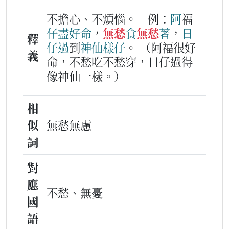
不擔心、不煩惱。
例：
阿
福
仔
盡好
命
，
無愁
食
無愁
著
，
日
釋
仔
過
到
神仙
樣仔
。
（阿福很好
義
命，不愁吃不愁穿，日仔過得
像神仙一樣。）
相
似
無愁無慮
詞
對
應
不愁、無憂
國
語