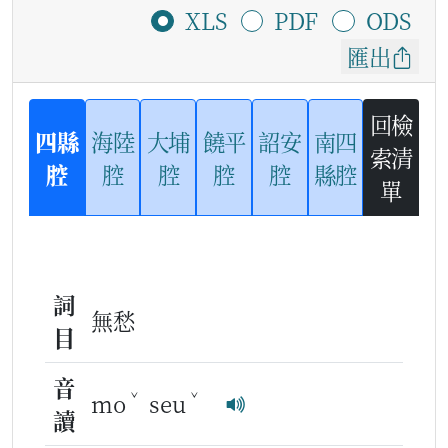
XLS
PDF
ODS
匯出
回檢
四縣
海陸
大埔
饒平
詔安
南四
索清
腔
腔
腔
腔
腔
縣腔
單
詞
無愁
目
音
ˇ
ˇ
mo
seu
讀