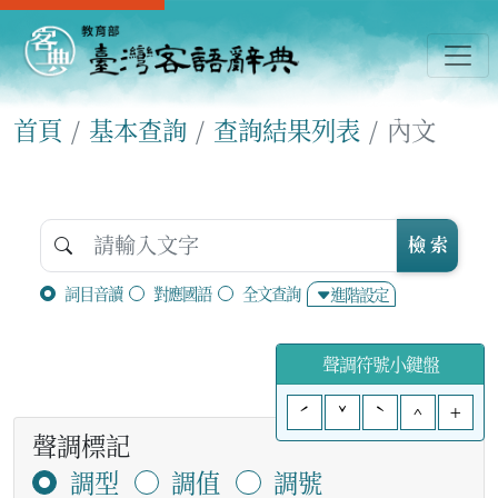
首頁
基本查詢
查詢結果列表
內文
檢 索
詞目音讀
對應國語
全文查詢
進階設定
聲調符號小鍵盤
ˊ
ˇ
ˋ
^
+
聲調標記
調型
調值
調號