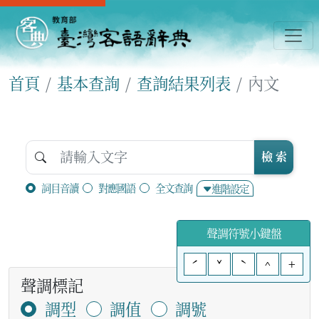
首頁
基本查詢
查詢結果列表
內文
檢 索
詞目音讀
對應國語
全文查詢
進階設定
聲調符號小鍵盤
ˊ
ˇ
ˋ
^
+
聲調標記
調型
調值
調號