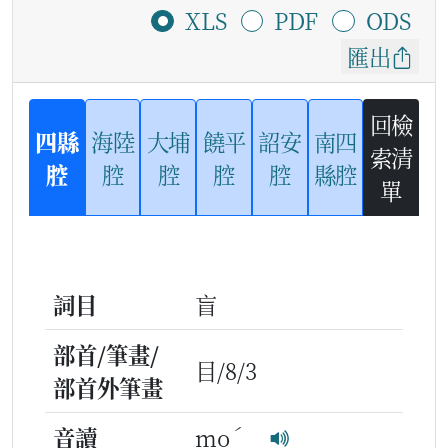
XLS
PDF
ODS
匯出
回檢
四縣
海陸
大埔
饒平
詔安
南四
索清
腔
腔
腔
腔
腔
縣腔
單
詞目
盲
部首/筆畫/
目/8/3
部首外筆畫
ˊ
音讀
mo