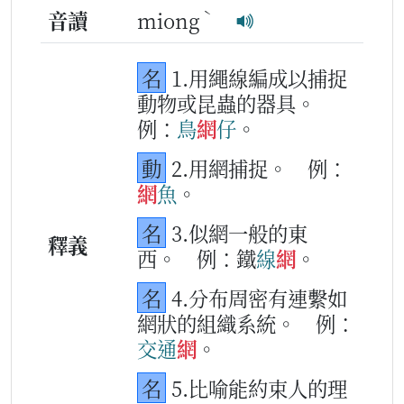
ˋ
音讀
miong
名
1.用繩線編成以捕捉
動物或昆蟲的器具。
例：
鳥
網
仔
。
動
2.用網捕捉。
例：
網
魚
。
名
3.似網一般的東
釋義
西。
例：鐵
線
網
。
名
4.分布周密有連繫如
網狀的組織系統。
例：
交通
網
。
名
5.比喻能約束人的理