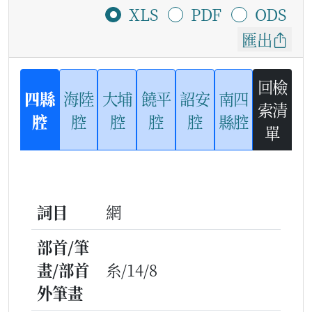
XLS
PDF
ODS
匯出
回檢
四縣
海陸
大埔
饒平
詔安
南四
索清
腔
腔
腔
腔
腔
縣腔
單
詞目
網
部首/筆
畫/部首
糸/14/8
外筆畫