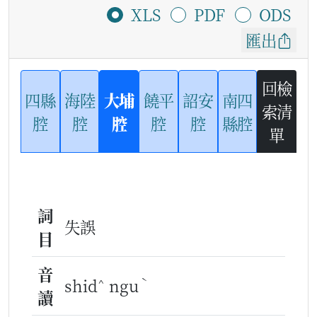
XLS
PDF
ODS
匯出
回檢
四縣
海陸
大埔
饒平
詔安
南四
索清
腔
腔
腔
腔
腔
縣腔
單
詞
失誤
目
音
^
ˋ
shid
ngu
讀