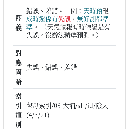
錯誤、差錯。
例：
天時
預
報
釋
成時
還係
有
失誤
，
無
好
測
都
準
準
。
（天氣預報有時候還是有
義
失誤，沒辦法精準預測。）
對
應
失誤、錯誤、差錯
國
語
索
引
聲母索引/03 大埔/sh/id/陰入
類
(4/^/21)
別