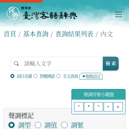
首頁
基本查詢
查詢結果列表
內文
檢 索
詞目音讀
對應國語
全文查詢
進階設定
聲調符號小鍵盤
ˊ
ˇ
ˋ
^
+
聲調標記
調型
調值
調號