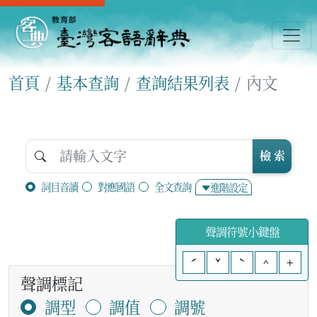
首頁
基本查詢
查詢結果列表
內文
檢 索
詞目音讀
對應國語
全文查詢
進階設定
聲調符號小鍵盤
ˊ
ˇ
ˋ
^
+
聲調標記
調型
調值
調號