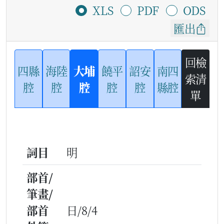
XLS
PDF
ODS
匯出
回檢
四縣
海陸
大埔
饒平
詔安
南四
索清
腔
腔
腔
腔
腔
縣腔
單
詞目
明
部首/
筆畫/
部首
日/8/4