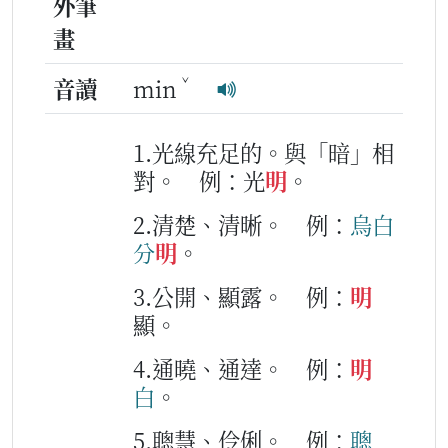
外筆
畫
ˇ
音讀
min
1.光線充足的。與「暗」相
對。
例：光
明
。
2.清楚、清晰。
例：
烏白
分
明
。
3.公開、顯露。
例：
明
顯。
4.通曉、通達。
例：
明
白
。
5.聰慧、伶俐。
例：
聰