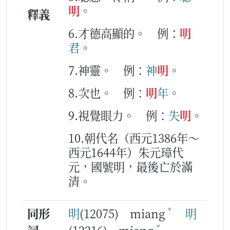
明
。
釋義
6.才德高顯的。
例：
明
君
。
7.神靈。
例：
神
明
。
8.次也。
例：
明
年
。
9.視覺眼力。
例：
失
明
。
10.朝代名（西元1386年～
西元1644年）朱元璋代
元，國號明，最後亡於滿
清。
ˇ
同形
明
(12075) miang
明
ˇ