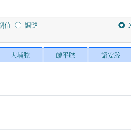
調值
調號
大埔腔
饒平腔
詔安腔