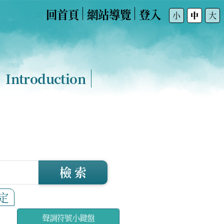
回首頁
網站導覽
登入
:::
小
中
大
Introduction
檢 索
定
聲調符號小鍵盤