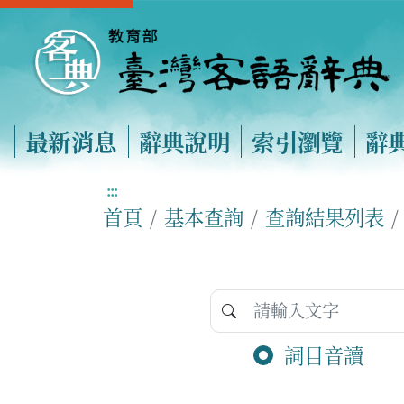
最新消息
辭典說明
索引瀏覽
辭
:::
首頁
基本查詢
查詢結果列表
詞目音讀