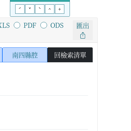
ˊ
ˇ
ˋ
^
+
XLS
PDF
ODS
匯出
南四縣腔
回檢索清單