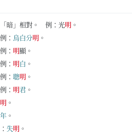
與「暗」相對。
例：光
明
。
例：
烏白
分
明
。
例：
明
顯。
例：
明
白
。
例：
聰
明
。
例：
明
君
。
明
。
年
。
：
失
明
。