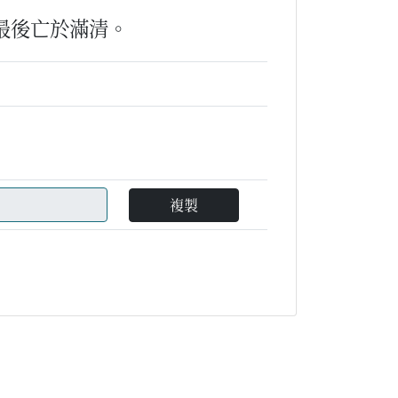
，最後亡於滿清。
複製