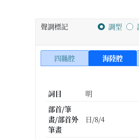
聲調標記
調型
四縣腔
海陸腔
詞目
明
部首/筆
畫/部首外
日/8/4
筆畫