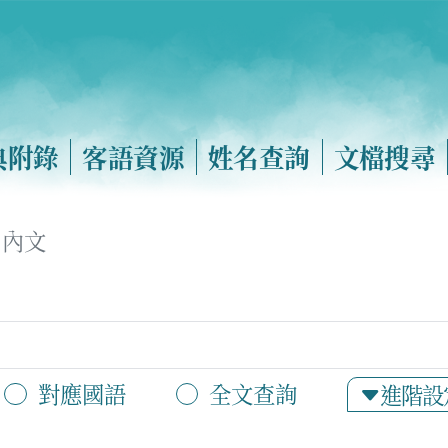
典附錄
客語資源
姓名查詢
文檔搜尋
內文
對應國語
全文查詢
進階設